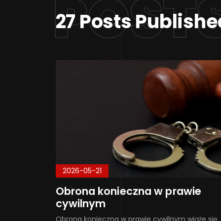
POST
27 Posts Publishe
2026-05-21
Obrona konieczna w prawie
cywilnym
Obrona konieczna w prawie cywilnym wiąże się