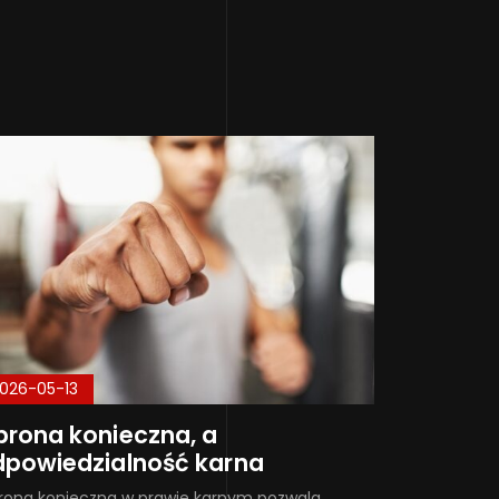
026-05-13
rona konieczna, a
dpowiedzialność karna
ona konieczna w prawie karnym pozwala