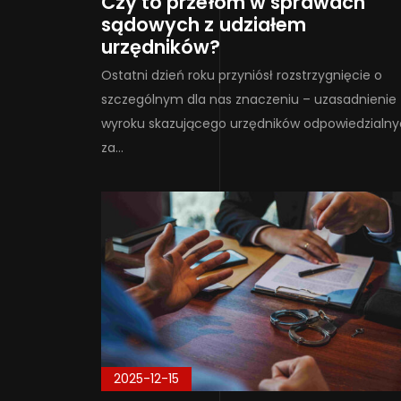
Czy to przełom w sprawach
sądowych z udziałem
urzędników?
Ostatni dzień roku przyniósł rozstrzygnięcie o
szczególnym dla nas znaczeniu – uzasadnienie
wyroku skazującego urzędników odpowiedzialn
za…
2025-12-15