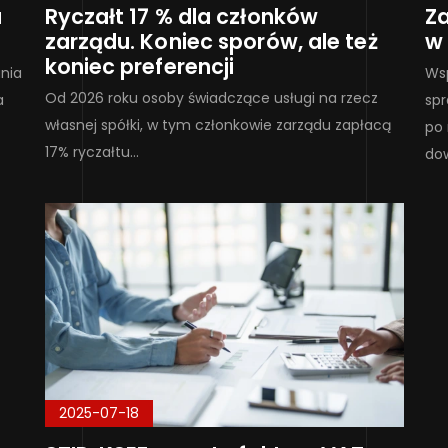
a
Ryczałt 17 % dla członków
Z
zarządu. Koniec sporów, ale też
w
koniec preferencji
nia
Wsp
Od 2026 roku osoby świadczące usługi na rzecz
a
spr
własnej spółki, w tym członkowie zarządu zapłacą
po
17% ryczałtu…
dow
2025-07-18