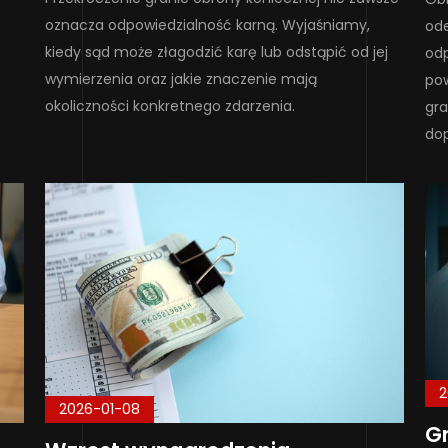
oznacza odpowiedzialność karną. Wyjaśniamy,
ode
kiedy sąd może złagodzić karę lub odstąpić od jej
odp
wymierzenia oraz jakie znaczenie mają
pow
okoliczności konkretnego zdarzenia.
gra
do
2
2026-01-08
Gr