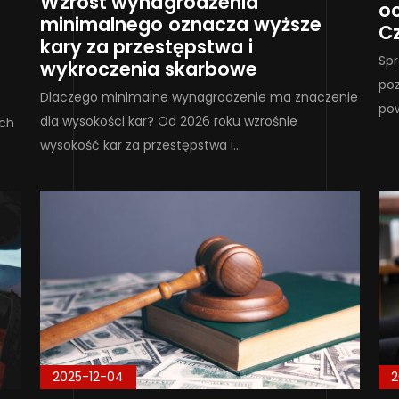
Wzrost wynagrodzenia
oc
minimalnego oznacza wyższe
C
kary za przestępstwa i
Spr
wykroczenia skarbowe
poz
Dlaczego minimalne wynagrodzenie ma znaczenie
pow
dla wysokości kar? Od 2026 roku wzrośnie
ych
wysokość kar za przestępstwa i…
2025-12-04
2