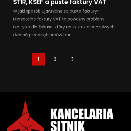
STIR, KSEF a puste faktury VAT
W jaki sposób ujawniane są puste faktury?
Nierzetelne faktury VAT to poważny problem
nie tylko dla fiskusa, który na skutek nieuczciwych
działań przedsiębiorców traci…
1
2
3