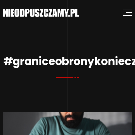
#graniceobronykoniecz