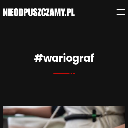
#wariograf